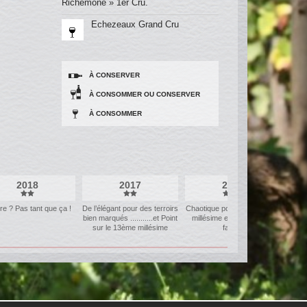
Richemone » 1er Cru.
Echezeaux Grand Cru
À CONSERVER
À CONSOMMER OU CONSERVER
À CONSOMMER
2018
2017
2016
ire ? Pas tant que ça !
De l’élégant pour des terroirs
Chaotique pour un très beau
Un gr
bien marqués ...........et Point
millésime et des volumes
N
sur le 13ème millésime
faibles