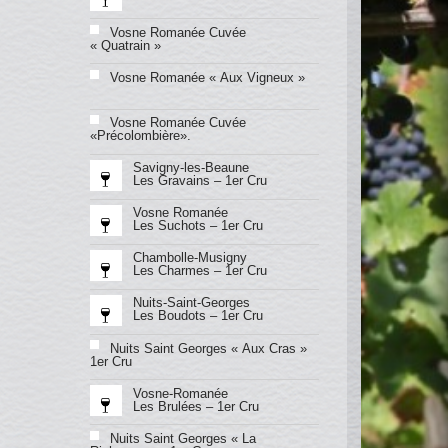
Vosne Romanée Cuvée
« Quatrain »
Vosne Romanée « Aux Vigneux »
Vosne Romanée Cuvée
«Précolombière».
Savigny-les-Beaune
Les Gravains – 1er Cru
Vosne Romanée
Les Suchots – 1er Cru
Chambolle-Musigny
Les Charmes – 1er Cru
Nuits-Saint-Georges
Les Boudots – 1er Cru
Nuits Saint Georges « Aux Cras »
1er Cru
Vosne-Romanée
Les Brulées – 1er Cru
Nuits Saint Georges « La