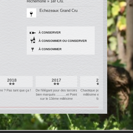
Richemone » 1er Cru.
Echezeaux Grand Cru
À CONSERVER
À CONSOMMER OU CONSERVER
À CONSOMMER
2018
2017
2016
ire ? Pas tant que ça !
De l’élégant pour des terroirs
Chaotique pour un très beau
Un gr
bien marqués ...........et Point
millésime et des volumes
N
sur le 13ème millésime
faibles