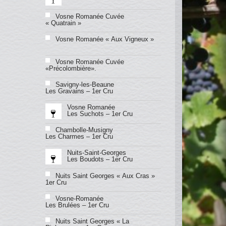
Vosne Romanée Cuvée
« Quatrain »
Vosne Romanée « Aux Vigneux »
Vosne Romanée Cuvée
«Précolombière».
Savigny-les-Beaune
Les Gravains – 1er Cru
Vosne Romanée
Les Suchots – 1er Cru
Chambolle-Musigny
Les Charmes – 1er Cru
Nuits-Saint-Georges
Les Boudots – 1er Cru
Nuits Saint Georges « Aux Cras »
1er Cru
Vosne-Romanée
Les Brulées – 1er Cru
Nuits Saint Georges « La