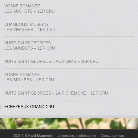
VOSNE ROMANÉE
LES SUCHOTS – 1ER CRU
CHAMBOLLE-MUSIGNY
LES CHARMES – 1ER CRU
NUITS-SAINT-GEORGES
LES BOUDOTS – 1ER CRU
NUITS SAINT GEORGES « AUX CRAS » 1ER CRU
VOSNE-ROMANÉE
LES BRULÉES – 1ER CRU
NUITS SAINT GEORGES « LA RICHEMONE » 1ER CRU.
ECHEZEAUX GRAND CRU
2026 ©
Gérard Mugneret
Le domaine, la philosophie
Contactez-nous