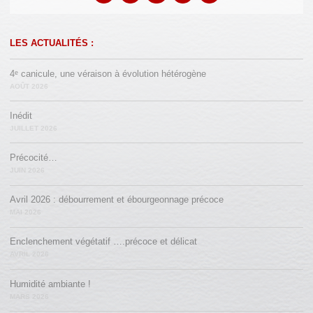
LES ACTUALITÉS :
4ᵉ canicule, une véraison à évolution hétérogène
AOÛT 2026
Inédit
JUILLET 2026
Précocité…
JUIN 2026
Avril 2026 : débourrement et ébourgeonnage précoce
MAI 2026
Enclenchement végétatif ….précoce et délicat
AVRIL 2026
Humidité ambiante !
MARS 2026