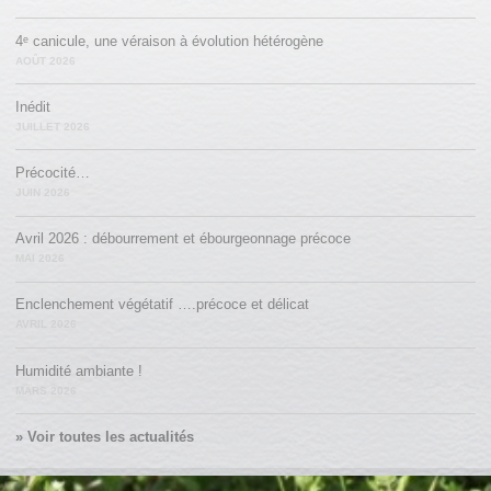
4ᵉ canicule, une véraison à évolution hétérogène
AOÛT 2026
Inédit
JUILLET 2026
Précocité…
JUIN 2026
Avril 2026 : débourrement et ébourgeonnage précoce
MAI 2026
Enclenchement végétatif ….précoce et délicat
AVRIL 2026
Humidité ambiante !
MARS 2026
» Voir toutes les actualités