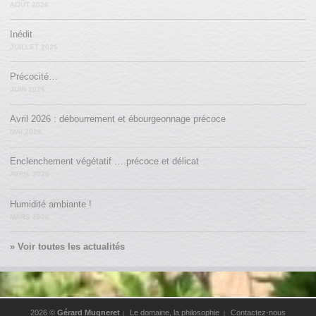
AOÛT 2026
Inédit
JUILLET 2026
Précocité…
JUIN 2026
Avril 2026 : débourrement et ébourgeonnage précoce
MAI 2026
Enclenchement végétatif ….précoce et délicat
AVRIL 2026
Humidité ambiante !
MARS 2026
» Voir toutes les actualités
2026 ©
Gérard Mugneret
Le domaine, la philosophie
Contactez-nous